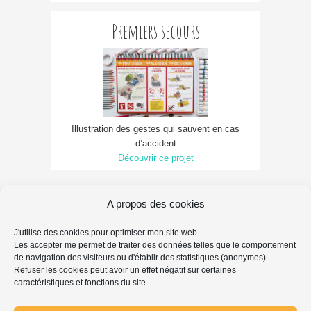
Premiers secours
Illustration des gestes qui sauvent en cas
d’accident
Découvrir ce projet
A propos des cookies
FAQ FAIRE-PART
J'utilise des cookies pour optimiser mon site web.
MENTIONS LÉGALES & PROPRIÉTÉ INTELLECTUELLE
Les accepter me permet de traiter des données telles que le comportement
PROTECTION DES DONNÉES PERSONNELLES
de navigation des visiteurs ou d'établir des statistiques (anonymes).
POLITIQUE DE COOKIES
Refuser les cookies peut avoir un effet négatif sur certaines
caractéristiques et fonctions du site.
Search
Chercher