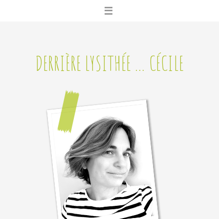
Skip
to
content
DERRIÈRE LYSITHÉE … CÉCILE