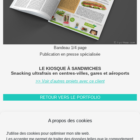
Bandeau 1/4 page
Publication en presse spécialisée
LE KIOSQUE À SANDWICHES
Snacking ultrafrais en centres-villes, gares et aéroports
>> Voir d’autres projets avec ce client
RETOUR VERS LE PORTFOLIO
A propos des cookies
FAQ FAIRE-PART
MENTIONS LÉGALES & PROPRIÉTÉ INTELLECTUELLE
J'utilise des cookies pour optimiser mon site web.
Les accepter me permet de traiter des données telles que le comportement
PROTECTION DES DONNÉES PERSONNELLES