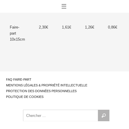
Skip
to
content
Faire-
2,30€
1,61€
1,26€
0,86€
part
10x15cm
FAQ FAIRE-PART
MENTIONS LÉGALES & PROPRIÉTÉ INTELLECTUELLE
PROTECTION DES DONNÉES PERSONNELLES
POLITIQUE DE COOKIES
Search
Chercher
for:
...