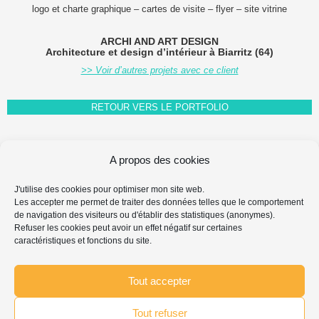
logo et charte graphique – cartes de visite – flyer – site vitrine
ARCHI AND ART DESIGN
Architecture et design d’intérieur à Biarritz (64)
>> Voir d’autres projets avec ce client
RETOUR VERS LE PORTFOLIO
A propos des cookies
FAQ FAIRE-PART
MENTIONS LÉGALES & PROPRIÉTÉ INTELLECTUELLE
J'utilise des cookies pour optimiser mon site web.
Les accepter me permet de traiter des données telles que le comportement
PROTECTION DES DONNÉES PERSONNELLES
de navigation des visiteurs ou d'établir des statistiques (anonymes).
POLITIQUE DE COOKIES
Refuser les cookies peut avoir un effet négatif sur certaines
caractéristiques et fonctions du site.
Search
Chercher
for:
...
Tout accepter
Tout refuser