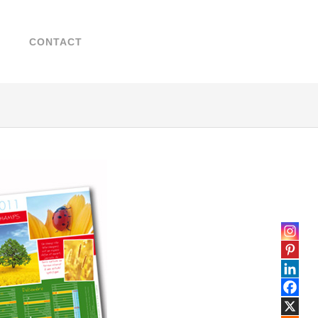
Search
Chercher
for:
...
T
CONTACT