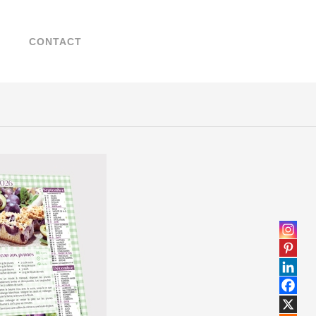
Search
Chercher
for:
...
T
CONTACT