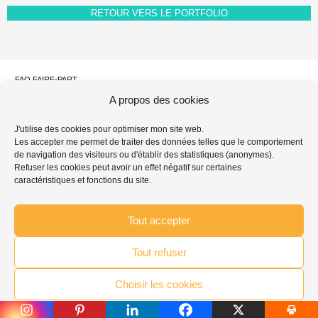
RETOUR VERS LE PORTFOLIO
FAQ FAIRE-PART
MENTIONS LÉGALES & PROPRIÉTÉ INTELLECTUELLE
A propos des cookies
PROTECTION DES DONNÉES PERSONNELLES
POLITIQUE DE COOKIES
J'utilise des cookies pour optimiser mon site web.
Les accepter me permet de traiter des données telles que le comportement
de navigation des visiteurs ou d'établir des statistiques (anonymes).
Search
Chercher
Refuser les cookies peut avoir un effet négatif sur certaines
for:
caractéristiques et fonctions du site.
...
Tout accepter
Tout refuser
© 2007-2026 Lysithée Graphiste
Choisir les cookies