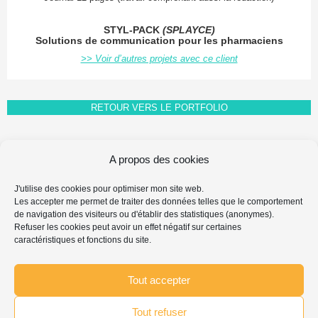
STYL-PACK
(SPLAYCE)
Solutions de communication pour les pharmaciens
>> Voir d’autres projets avec ce client
RETOUR VERS LE PORTFOLIO
A propos des cookies
FAQ FAIRE-PART
J'utilise des cookies pour optimiser mon site web.
MENTIONS LÉGALES & PROPRIÉTÉ INTELLECTUELLE
Les accepter me permet de traiter des données telles que le comportement
PROTECTION DES DONNÉES PERSONNELLES
de navigation des visiteurs ou d'établir des statistiques (anonymes).
POLITIQUE DE COOKIES
Refuser les cookies peut avoir un effet négatif sur certaines
caractéristiques et fonctions du site.
Search
Chercher
for:
...
Tout accepter
Tout refuser