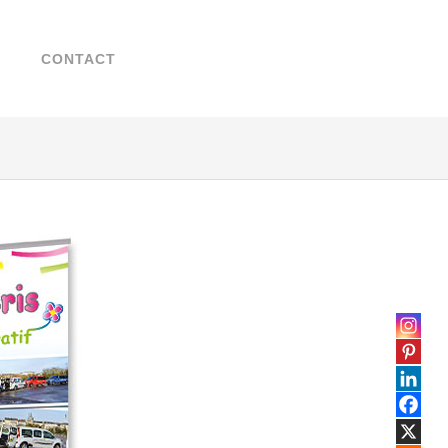
Search
Chercher
for:
...
T
CONTACT