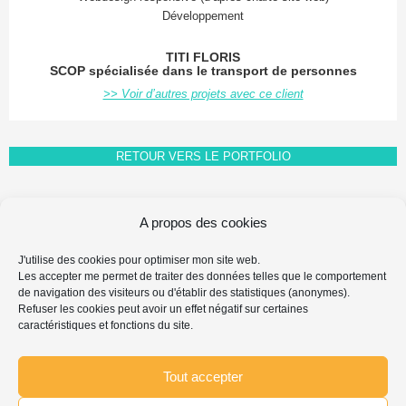
Développement
TITI FLORIS
SCOP spécialisée dans le transport de personnes
>> Voir d’autres projets avec ce client
RETOUR VERS LE PORTFOLIO
A propos des cookies
FAQ FAIRE-PART
J'utilise des cookies pour optimiser mon site web.
MENTIONS LÉGALES & PROPRIÉTÉ INTELLECTUELLE
Les accepter me permet de traiter des données telles que le comportement
PROTECTION DES DONNÉES PERSONNELLES
de navigation des visiteurs ou d'établir des statistiques (anonymes).
POLITIQUE DE COOKIES
Refuser les cookies peut avoir un effet négatif sur certaines
caractéristiques et fonctions du site.
Search
Chercher
for:
...
Tout accepter