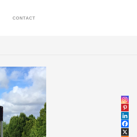
Search
Chercher
for:
...
T
CONTACT