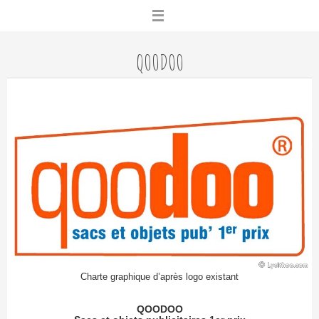
Skip
to
content
QOODOO
Charte graphique d’après logo existant
QOODOO