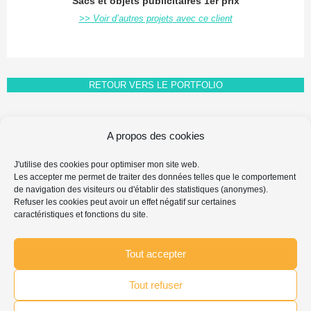
Sacs et objets publicitaires 1er prix
>> Voir d’autres projets avec ce client
RETOUR VERS LE PORTFOLIO
A propos des cookies
FAQ FAIRE-PART
J'utilise des cookies pour optimiser mon site web.
MENTIONS LÉGALES & PROPRIÉTÉ INTELLECTUELLE
Les accepter me permet de traiter des données telles que le comportement
PROTECTION DES DONNÉES PERSONNELLES
de navigation des visiteurs ou d'établir des statistiques (anonymes).
POLITIQUE DE COOKIES
Refuser les cookies peut avoir un effet négatif sur certaines
caractéristiques et fonctions du site.
Search
Chercher
for:
...
Tout accepter
Tout refuser