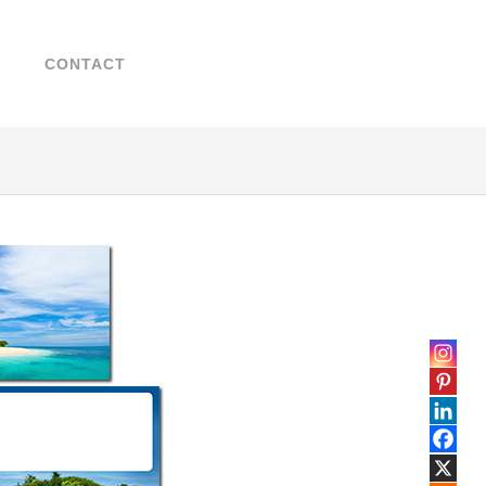
Search
Chercher
for:
...
T
CONTACT