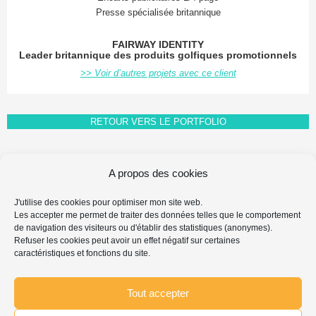
Presse spécialisée britannique
FAIRWAY IDENTITY
Leader britannique des produits golfiques promotionnels
>> Voir d’autres projets avec ce client
RETOUR VERS LE PORTFOLIO
A propos des cookies
FAQ FAIRE-PART
J'utilise des cookies pour optimiser mon site web.
MENTIONS LÉGALES & PROPRIÉTÉ INTELLECTUELLE
Les accepter me permet de traiter des données telles que le comportement
PROTECTION DES DONNÉES PERSONNELLES
de navigation des visiteurs ou d'établir des statistiques (anonymes).
POLITIQUE DE COOKIES
Refuser les cookies peut avoir un effet négatif sur certaines
caractéristiques et fonctions du site.
Search
Chercher
for:
...
Tout accepter